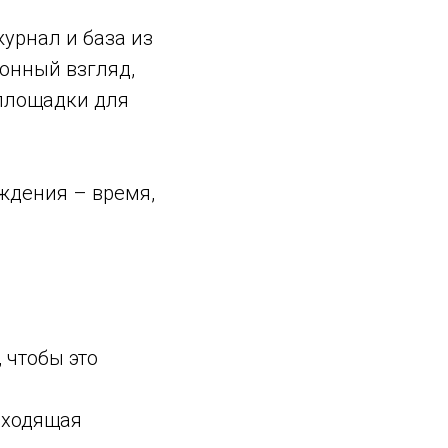
журнал и база из
ионный взгляд,
 площадки для
ждения – время,
 чтобы это
дходящая