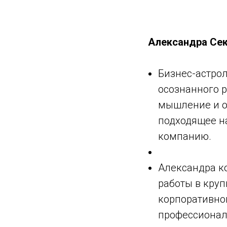
Александра Се
Бизнес-астрол
осознанного р
мышление и о
подходящее на
компанию.
Александра ко
работы в круп
корпоративног
профессионал