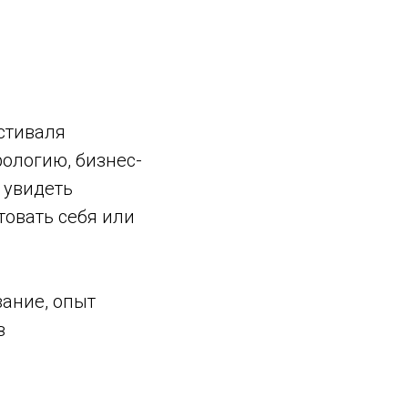
стиваля
рологию, бизнес-
 увидеть
товать себя или
вание, опыт
з