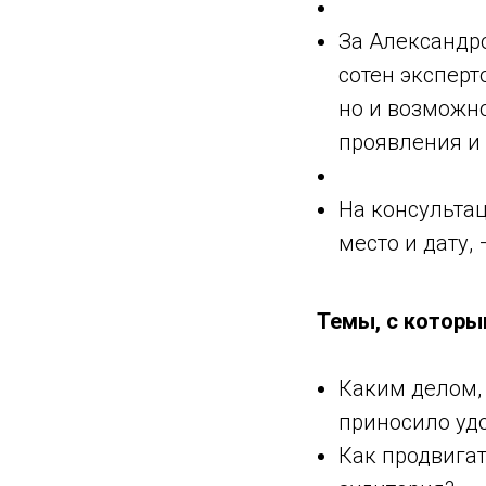
За Александро
сотен эксперт
но и возможн
проявления и
На консультац
место и дату,
Темы, с которы
Каким делом, 
приносило удо
Как продвига